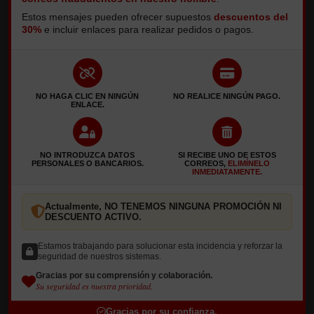
Cree su cuenta
Estos mensajes pueden ofrecer supuestos
descuentos del
30%
e incluir enlaces para realizar pedidos o pagos.
¿YA ESTÁ INSCRITO?
NO HAGA CLIC EN NINGÚN
NO REALICE NINGÚN PAGO.
ENLACE.
¿Ha olvidado su contraseña?
NO INTRODUZCA DATOS
SI RECIBE UNO DE ESTOS
PERSONALES O BANCARIOS.
CORREOS,
ELIMÍNELO
Entrar
INMEDIATAMENTE.
MI CUENTA
Actualmente, NO TENEMOS NINGUNA PROMOCIÓN NI
DESCUENTO ACTIVO.
Mis pedidos
Mis datos
Estamos trabajando para solucionar esta incidencia y reforzar la
seguridad de nuestros sistemas.
HORARIO
Gracias por su comprensión y colaboración.
Su seguridad es nuestra prioridad.
LUNES A SÁBADO
Gracias por su confianza.