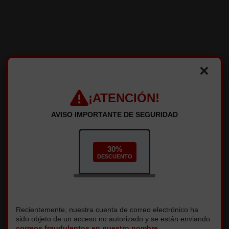
×
¡ATENCIÓN!
AVISO IMPORTANTE DE SEGURIDAD
30%
DESCUENTO
CREE SU CUENTA
Escriba su correo electrónico para crear su cuenta.
Recientemente, nuestra cuenta de correo electrónico ha
sido objeto de un acceso no autorizado y se están enviando
correos fraudulentos en nuestro nombre
.