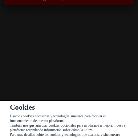
12:00 - 16:30 & 20:00 - 23:30
DOMINGO
12:00 - 16:30
CONTÁCTENOS
919 327 871
restaurantebuengusto1999@gmail.com
SUSCRÍBETE A NUESTRAS NOTICIAS
Enviar
Cookies
Usamos cookies necesarias y tecnologías similares para facilitar el
funcionamiento de nuestra plataforma.
También nos gustaría usar cookies opcionales para ayudarnos a mejorar nuestra
plataforma recopilando información sobre cómo la utiliza.
Para más detalles sobre las cookies y tecnologías que usamos, visite nuestro